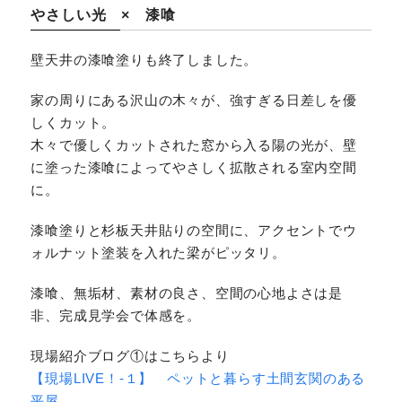
やさしい光 × 漆喰
壁天井の漆喰塗りも終了しました。
家の周りにある沢山の木々が、強すぎる日差しを優
しくカット。
木々で優しくカットされた窓から入る陽の光が、壁
に塗った漆喰によってやさしく拡散される室内空間
に。
漆喰塗りと杉板天井貼りの空間に、アクセントでウ
ォルナット塗装を入れた梁がピッタリ。
漆喰、無垢材、素材の良さ、空間の心地よさは是
非、完成見学会で体感を。
現場紹介ブログ①はこちらより
【現場LIVE！-１】 ペットと暮らす土間玄関のある
平屋