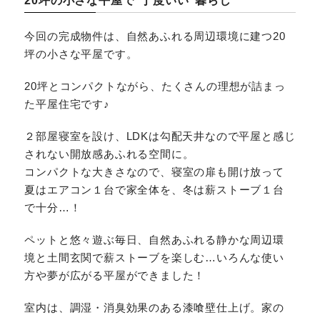
20坪の小さな平屋で“丁度いい”暮らし
今回の完成物件は、自然あふれる周辺環境に建つ20
坪の小さな平屋です。
20坪とコンパクトながら、たくさんの理想が詰まっ
た平屋住宅です♪
２部屋寝室を設け、LDKは勾配天井なので平屋と感じ
されない開放感あふれる空間に。
コンパクトな大きさなので、寝室の扉も開け放って
夏はエアコン１台で家全体を、冬は薪ストーブ１台
で十分…！
ペットと悠々遊ぶ毎日、自然あふれる静かな周辺環
境と土間玄関で薪ストーブを楽しむ…いろんな使い
方や夢が広がる平屋ができました！
室内は、調湿・消臭効果のある漆喰壁仕上げ。家の