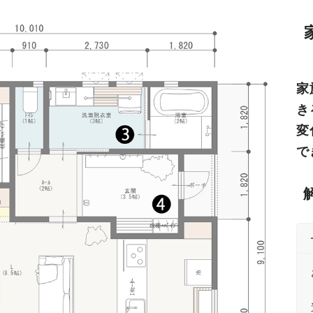
家
き
変
で