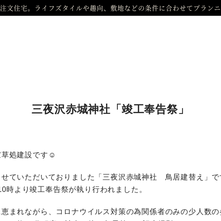
注文住宅。ライフズタイルや趣向、敷地などの条件に合わせてプランニ
三夜沢赤城神社「竣工奉告祭」
家草処建設です☺
させていただいておりました「三夜沢赤城神社 鳥居建替え」で
）10時より竣工奉告祭が執り行われました。
に恵まれながら、コロナウイルス対策の為関係者のみの少人数の