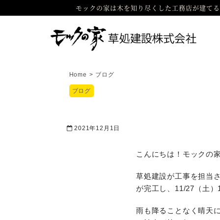
モックの家は木を知り尽くした工務店が建てる
Home
>
ブログ
ブログ
2021年12月1日
こんにちは！モックの
草処建設が工事を担当
が完工し、11/27（土
雨も降ることなく晴天