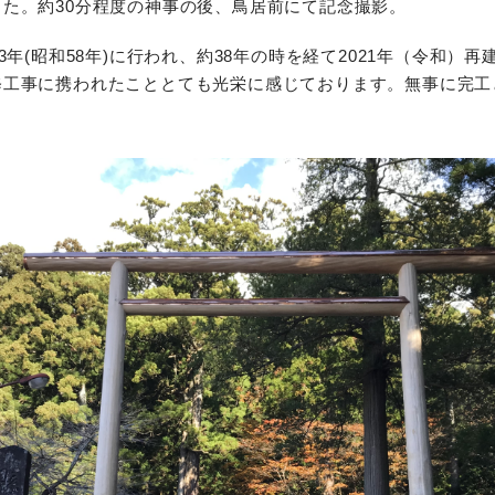
た。約30分程度の神事の後、鳥居前にて記念撮影。
3年(昭和58年)に行われ、約38年の時を経て2021年（令和）
修工事に携われたこととても光栄に感じております。無事に完工