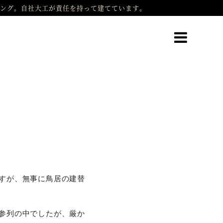
ング。自社大工が責任を持って建てています。
すが、無事に鳥居の建替
参列の中でしたが、厳か