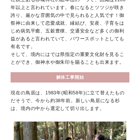
年以上と言われています。春になるとツツジが咲き
誇り、厳かな雰囲気の中で見られると人気です！御
祭神に由来して恋愛成就、縁結び、安産、子育をは
じめ病気平癒、五穀豊穣、交通安全など多くの御利
益があると言われていて、パワースポットとしても
有名です。
そして、境内にはでは県指定の重要文化財を見るこ
とができ、御神水や御朱印を賜ることも出来ます。
解体工事開始
現在の鳥居は、1983年(昭和58年)に立て替えたもの
だそうで、今から約38年前。新しい鳥居になる杉
は、境内の中から選定して切り出します。