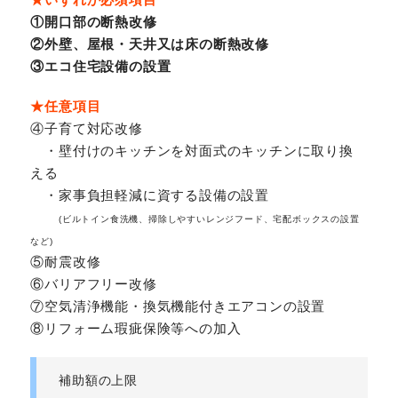
①開口部の断熱改修
②外壁、屋根・天井又は床の断熱改修
③エコ住宅設備の設置
★任意項目
④子育て対応改修
・壁付けのキッチンを対面式のキッチンに取り換
える
・家事負担軽減に資する設備の設置
(ビルトイン食洗機、掃除しやすいレンジフード、宅配ボックスの設置
など)
⑤耐震改修
⑥バリアフリー改修
⑦空気清浄機能・換気機能付きエアコンの設置
⑧リフォーム瑕疵保険等への加入
補助額の上限