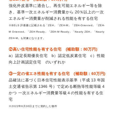
強化外皮基準に適合し、再生可能エネルギー等を除
き、基準一次エネルギー消費量から 20％以上の一次
エネルギー消費量が削減される性能を有する住宅
※BELS 評価書に記載される「ZEH」「ZEH-M」「ZEH-Oriented」「ZEH-
M Oriented」「ZEH Ready」「ZEH-M Ready」「Nearly ZEH」「Nearly
ZEH-M」も対象になります。
②高い住宅性能を有する住宅 (補助額：80万円)
a）認定長期優良住宅 b）認定低炭素住宅 c）性能
向上計画認定住宅 のいずれか
③一定の省エネ性能を有する住宅 (補助額：60万円)
品確法に基づく日本住宅性能表示基準（平成 13 年国
土交通省告示第 1346 号）で定める断熱等性能等級４
かつ 一次エネルギー消費量等級４の性能を有する住
宅
※2022年6月30日までに契約した物件