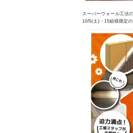
スーパーウォール工法
10/5(土)・15組様