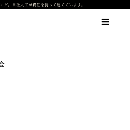
ング。自社大工が責任を持って建てています。
会